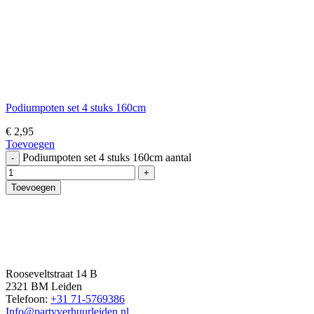
Podiumpoten set 4 stuks 160cm
€
2,95
Toevoegen
Podiumpoten set 4 stuks 160cm aantal
Toevoegen
Rooseveltstraat 14 B
2321 BM Leiden
Telefoon:
+31 71-5769386
Info@partyverhuurleiden.nl