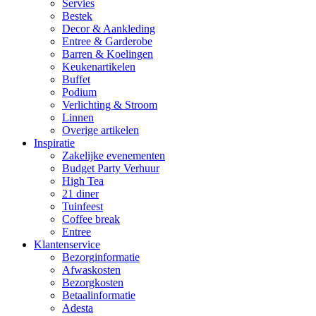
Servies
Bestek
Decor & Aankleding
Entree & Garderobe
Barren & Koelingen
Keukenartikelen
Buffet
Podium
Verlichting & Stroom
Linnen
Overige artikelen
Inspiratie
Zakelijke evenementen
Budget Party Verhuur
High Tea
21 diner
Tuinfeest
Coffee break
Entree
Klantenservice
Bezorginformatie
Afwaskosten
Bezorgkosten
Betaalinformatie
Adesta