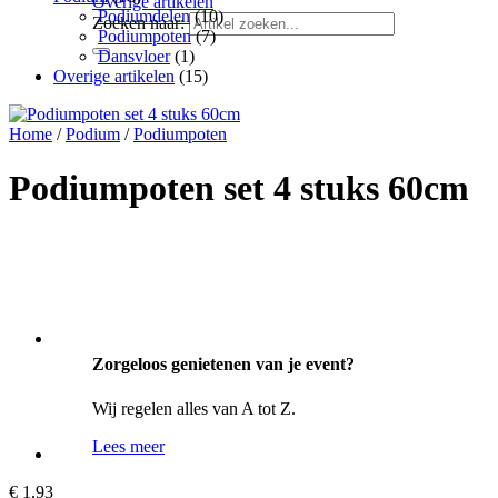
Overige artikelen
Podiumdelen
(10)
Zoeken naar:
Podiumpoten
(7)
Dansvloer
(1)
Overige artikelen
(15)
Home
/
Podium
/
Podiumpoten
Podiumpoten set 4 stuks 60cm
Zorgeloos genietenen van je event?
Wij regelen alles van A tot Z.
Lees meer
€
1,93