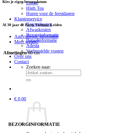
Kies je eigen bezorgdatum
Entree
High Tea
Huren voor de feestdagen
Klantenservice
Bezorgkosten
Al 30 jaar dé Party Verhuur Leiden
Afwaskosten
Bezorginformatie
Aanvullende informatie
Betaalinformatie
Meer weten?
Adesta
Veelgestelde vragen
Afmetingen
60 cm
Over ons
Contact
Zoeken naar:
€
0,00
BEZORGINFORMATIE